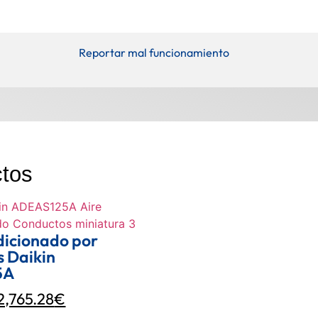
Reportar mal funcionamiento
ctos
dicionado por
 Daikin
5A
2,765.28
€