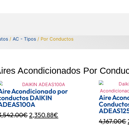
utos
/
AC - Tipos
/ Por Conductos
ires Acondicionados Por Condu
Aire Acondicionado por
Aire Acon
conductos DAIKIN
Conductos
ADEAS100A
ADEAS12
3,542.00
€
2,350.88
€
4,167.00
€