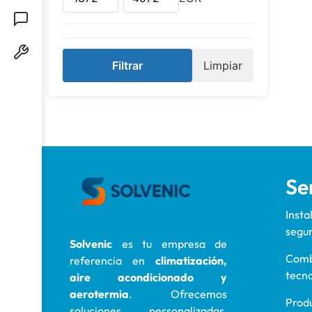
Filtrar
Limpiar
Se
Insta
segu
Solvenic
es tu empresa de
Comb
referencia en
climatización,
tecno
aire acondicionado y
aerotermia
. Ofrecemos
Produ
soluciones personalizadas,