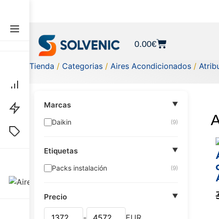
0.00
€
Tienda
/
Categorias
/
Aires Acondicionados
/
Atrib
Marcas
▼
A
Daikin
(9)
Etiquetas
▼
Packs instalación
(9)
Precio
▼
-
EUR