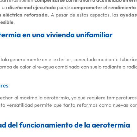
 barreras suelen
compensarse con el ahorro acumulado en el 
e un
diseño mal ejecutado
puede
comprometer el rendimiento 
 eléctrica reforzada
. A pesar de estos aspectos, las
ayudas 
esible
.
ermia en una vivienda unifamiliar
nstala generalmente en el exterior, conectada mediante tuberías
omba de calor aire-agua combinada con suelo radiante o radi
ores
rovechar al máximo la aerotermia, ya que requiere temperatura
sta versatilidad permite que tanto reformas como nuevas con
ad del funcionamiento de la aerotermia