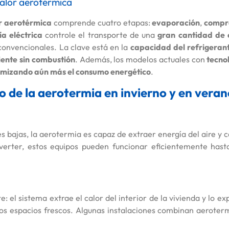
alor aerotérmica
r aerotérmica
comprende cuatro etapas:
evaporación
,
compr
a eléctrica
controle el transporte de una
gran cantidad de 
convencionales. La clave está en la
capacidad del refrigeran
iente sin combustión
. Además, los modelos actuales con
tecno
imizando aún más el consumo energético
.
 de la aerotermia en invierno y en vera
s bajas, la aerotermia es capaz de extraer energía del aire y c
verter, estos equipos pueden funcionar eficientemente has
e: el sistema extrae el calor del interior de la vivienda y lo e
s espacios frescos. Algunas instalaciones combinan aeroterm