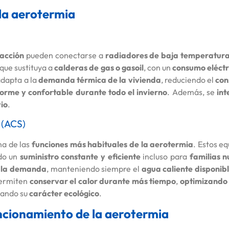
la aerotermia
facción
pueden conectarse a
radiadores de baja temperatur
que sustituya a
calderas de gas o gasoil
, con un
consumo eléct
adapta a la
demanda térmica de la vivienda
, reduciendo el
con
orme y confortable durante todo el invierno
. Además, se
int
vio
.
 (ACS)
na de las
funciones más habituales de la aerotermia
. Estos e
do un
suministro constante y eficiente
incluso para
familias 
n la demanda
, manteniendo siempre el
agua caliente disponib
ermiten
conservar el calor durante más tiempo
,
optimizando 
zando su
carácter ecológico
.
uncionamiento de la aerotermia