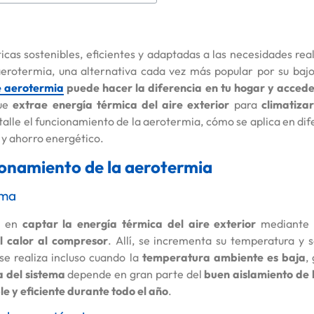
icas sostenibles, eficientes y adaptadas a las necesidades rea
aerotermia, una alternativa cada vez más popular por su bajo
e aerotermia
puede hacer la diferencia en tu hogar y acced
que
extrae energía térmica del aire exterior
para
climatizar
etalle el funcionamiento de la aerotermia, cómo se aplica en di
 y ahorro energético.
cionamiento de la aerotermia
ema
a en
captar la energía térmica del aire exterior
mediante
l calor al compresor
. Allí, se incrementa su temperatura y 
 se realiza incluso cuando la
temperatura ambiente es baja
,
a del sistema
depende en gran parte del
buen aislamiento de 
le y eficiente durante todo el año
.