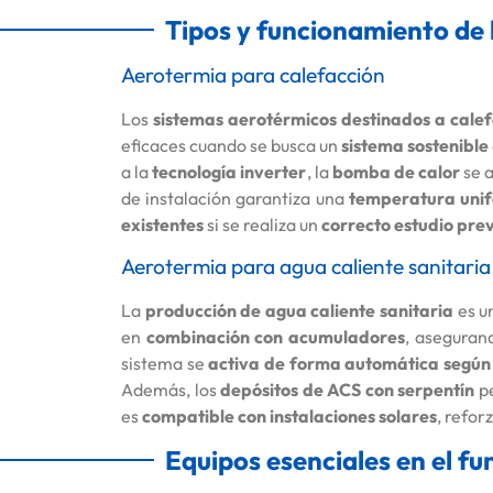
Tipos y funcionamiento de 
Aerotermia para calefacción
Los
sistemas aerotérmicos destinados a cale
eficaces cuando se busca un
sistema sostenible
a la
tecnología inverter
, la
bomba de calor
se 
de instalación garantiza una
temperatura unif
existentes
si se realiza un
correcto estudio pre
Aerotermia para agua caliente sanitaria
La
producción de agua caliente sanitaria
es u
en
combinación con acumuladores
, aseguran
sistema se
activa de forma automática segú
Además, los
depósitos de ACS con serpentín
p
es
compatible con instalaciones solares
, refor
Equipos esenciales en el f