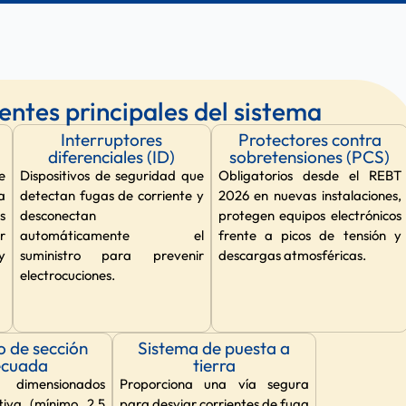
tes principales del sistema
Interruptores
Protectores contra
diferenciales (ID)
sobretensiones (PCS)
e
Dispositivos de seguridad que
Obligatorios desde el REBT
a
detectan fugas de corriente y
2026 en nuevas instalaciones,
s
desconectan
protegen equipos electrónicos
r
automáticamente el
frente a picos de tensión y
y
suministro para prevenir
descargas atmosféricas.
electrocuciones.
 de sección
Sistema de puesta a
ecuada
tierra
 dimensionados
Proporciona una vía segura
iva (mínimo 2,5
para desviar corrientes de fuga