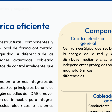
rica eficiente
Componen
Cuadro eléctrico
raestructuras, componentes y
general
o local de forma optimizada,
Centro neurálgico que recib
uridad. A diferencia de las
la energía de la red y l
distribuye mediante circuito
ciones avanzadas, cableado
independientes protegidos po
s de control inteligente que
magnetotérmicos 
diferenciales.
omo en reformas integrales de
s. Sus principales beneficios
egún estudios del IDAE), mayor
Cableado
ón del inmueble para integrar
ad
ulos eléctricos o sistemas
Conductores
según normat