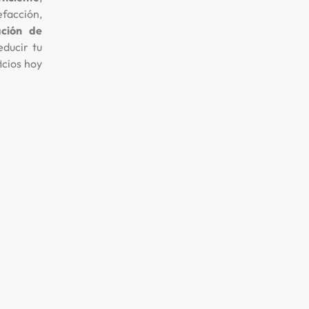
facción,
ación de
educir tu
icios hoy