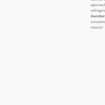
aprovec
refrige
Aeroter
consumo 
mismo!