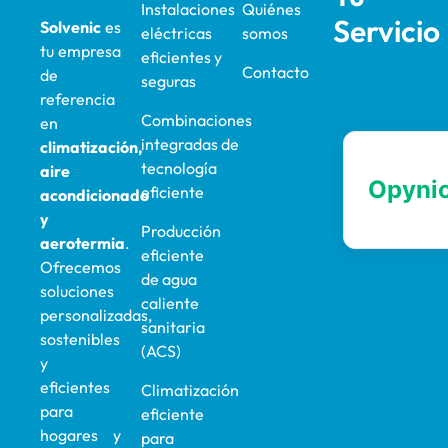
Instalaciones
Quiénes
Servicio
Solvenic
es
eléctricas
somos
tu empresa
eficientes y
Contacto
de
seguras
referencia
Combinaciones
en
integradas de
climatización,
tecnología
aire
eficiente
acondicionado
y
Producción
aerotermia
.
eficiente
Ofrecemos
de agua
soluciones
caliente
personalizadas,
sanitaria
sostenibles
(ACS)
y
eficientes
Climatización
para
eficiente
hogares y
para