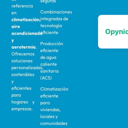
seguras
referencia
Combinaciones
en
integradas de
climatización,
tecnología
aire
eficiente
acondicionado
y
Producción
aerotermia
.
eficiente
Ofrecemos
de agua
soluciones
caliente
personalizadas,
sanitaria
sostenibles
(ACS)
y
eficientes
Climatización
para
eficiente
hogares y
para
empresas.
viviendas,
locales y
comunidades