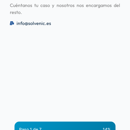
Cuéntanos tu caso y nosotros nos encargamos del
resto.
info@solvenic.es
Paso
1
de
7
14
%