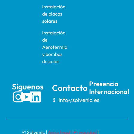
Instalación
de placas
solares
Instalación
de
Aerotermia
y bombas
de calor
Presencia
Síguenos
Contacto
Internacional
info@solvenic.es
© Solvenic |
Aviso legal
|
Privacidad
|