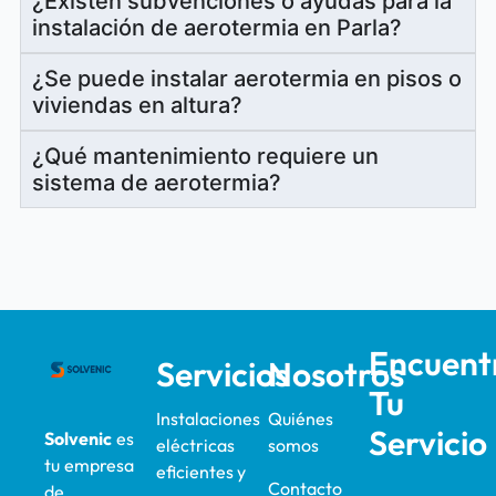
¿Existen subvenciones o ayudas para la
instalación de aerotermia en Parla?
¿Se puede instalar aerotermia en pisos o
viviendas en altura?
¿Qué mantenimiento requiere un
sistema de aerotermia?
Encuent
Servicios
Nosotros
Tu
Instalaciones
Quiénes
Servicio
Solvenic
es
eléctricas
somos
tu empresa
eficientes y
Contacto
de