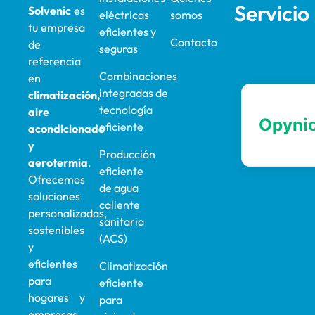
Servicio
Solvenic
es
eléctricas
somos
tu empresa
eficientes y
Contacto
de
seguras
referencia
Combinaciones
en
integradas de
climatización,
tecnología
aire
eficiente
acondicionado
y
Producción
aerotermia
.
eficiente
Ofrecemos
de agua
soluciones
caliente
personalizadas,
sanitaria
sostenibles
(ACS)
y
eficientes
Climatización
para
eficiente
hogares y
para
empresas.