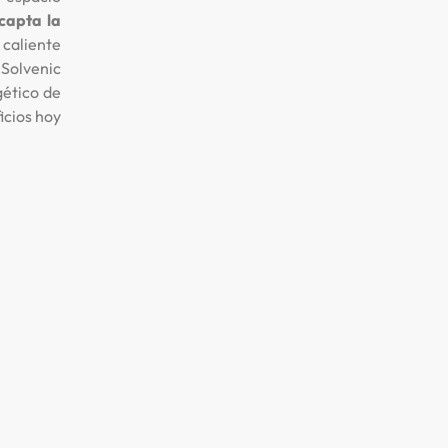
capta la
 caliente
 Solvenic
gético de
icios hoy