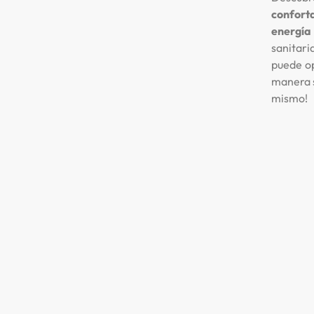
confort
energía 
sanitari
puede o
manera s
mismo!