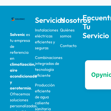
Encuent
Servicios
Nosotros
Tu
Instalaciones
Quiénes
Servicio
Solvenic
es
eléctricas
somos
tu empresa
eficientes y
Contacto
de
seguras
referencia
Combinaciones
en
integradas de
climatización,
tecnología
aire
eficiente
acondicionado
y
Producción
aerotermia
.
eficiente
Ofrecemos
de agua
soluciones
caliente
personalizadas,
sanitaria