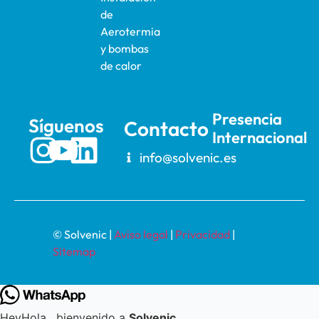
de
Aerotermia
y bombas
de calor
Presencia
Síguenos
Contacto
Internacional
info@solvenic.es
© Solvenic |
Aviso legal
|
Privacidad
|
Sitemap
Hey
Hola
, bienvenido a
Solvenic