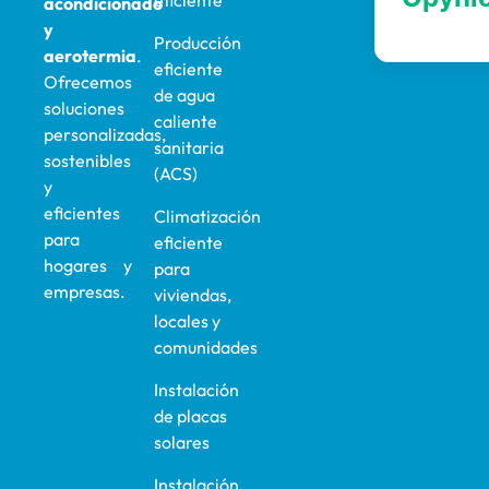
eficiente
acondicionado
y
Producción
aerotermia
.
eficiente
Ofrecemos
de agua
soluciones
caliente
personalizadas,
sanitaria
sostenibles
(ACS)
y
eficientes
Climatización
para
eficiente
hogares y
para
empresas.
viviendas,
locales y
comunidades
Instalación
de placas
solares
Instalación