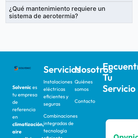
¿Qué mantenimiento requiere un
sistema de aerotermia?
Encuent
Servicios
Nosotros
Tu
Instalaciones
Quiénes
Servicio
Solvenic
es
eléctricas
somos
tu empresa
eficientes y
Contacto
de
seguras
referencia
Combinaciones
en
integradas de
climatización,
tecnología
aire