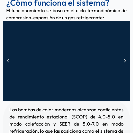
¿Cómo funciona el sistema?
El funcionamiento se basa en el ciclo termodinámico de
compresión-expansión de un gas refrigerante:
Paso 1
Las bombas de calor modernas alcanzan coeficientes
El compresor impulsa el gas refrigerante y lo comprime,
de rendimiento estacional (SCOP) de 4.0-5.0 en
elevando su presión y temperatura hasta 60-70°C. Este
modo calefacción y SEER de 5.0-7.0 en modo
proceso consume electricidad pero multiplica la energía
refrigeración, lo que las posiciona como el sistema de
extraída del aire.