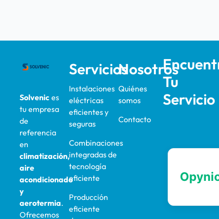
Encuent
Servicios
Nosotros
Tu
Instalaciones
Quiénes
Servicio
Solvenic
es
eléctricas
somos
tu empresa
eficientes y
Contacto
de
seguras
referencia
Combinaciones
en
integradas de
climatización,
tecnología
aire
eficiente
acondicionado
y
Producción
aerotermia
.
eficiente
Ofrecemos