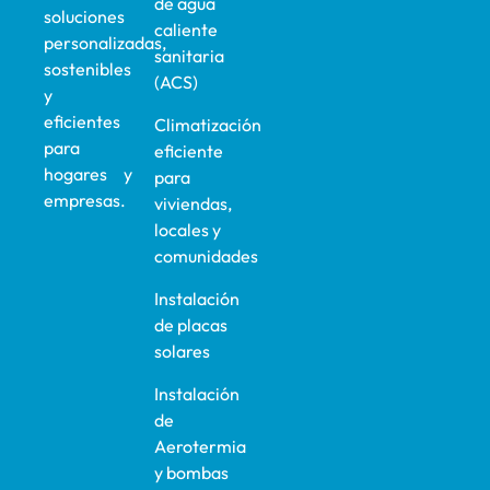
de agua
soluciones
caliente
personalizadas,
sanitaria
sostenibles
(ACS)
y
eficientes
Climatización
para
eficiente
hogares y
para
empresas.
viviendas,
locales y
comunidades
Instalación
de placas
solares
Instalación
de
Aerotermia
y bombas