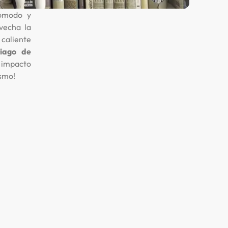
cómodo y
vecha la
caliente
iago de
u impacto
ismo!