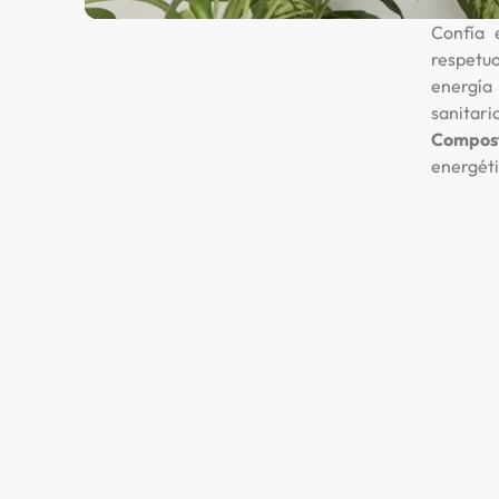
Confía
respetu
energía
sanitar
Compos
energéti