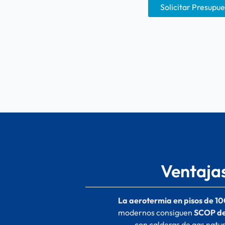
Solicitar Presupu
Ventajas
La aerotermia en pisos de 1
modernos consiguen
SCOP de
con calderas de gas natur