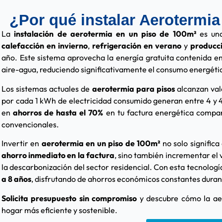
¿Por qué instalar Aerotermi
La
instalación de aerotermia en un piso de 100m²
es una
calefacción en invierno
,
refrigeración en verano
y
producci
año. Este sistema aprovecha la energía gratuita contenida e
aire-agua, reduciendo significativamente el consumo energétic
Los sistemas actuales de
aerotermia para pisos
alcanzan val
por cada 1 kWh de electricidad consumido generan entre 4 y 4
en
ahorros de hasta el 70%
en tu factura energética compar
convencionales.
Invertir en
aerotermia en un piso de 100m²
no solo significa
ahorro inmediato en la factura
, sino también incrementar el 
la descarbonización del sector residencial. Con esta tecnología
a 8 años
, disfrutando de ahorros económicos constantes durante
Solicita presupuesto sin compromiso
y descubre cómo la ae
hogar más eficiente y sostenible.