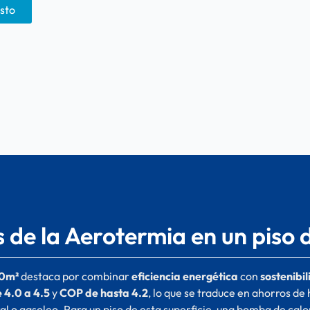
esto
 de la Aerotermia en un piso
00m²
destaca por combinar
eficiencia energética
con
sostenibi
 4.0 a 4.5
y
COP de hasta 4.2
, lo que se traduce en ahorros de
al o gasoleo. Para un piso de esta superficie, una bomba de cal