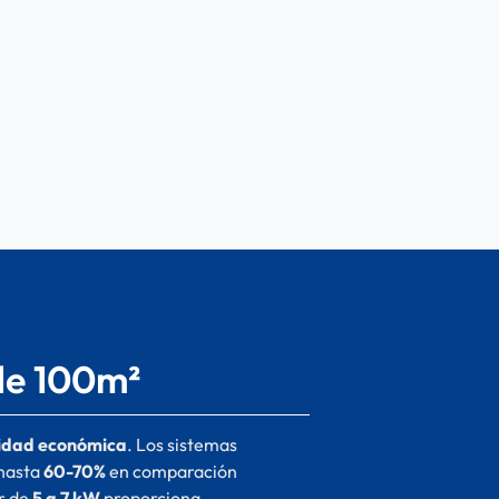
 de 100m²
lidad económica
. Los sistemas
 hasta
60-70%
en comparación
or de
5 a 7 kW
proporciona