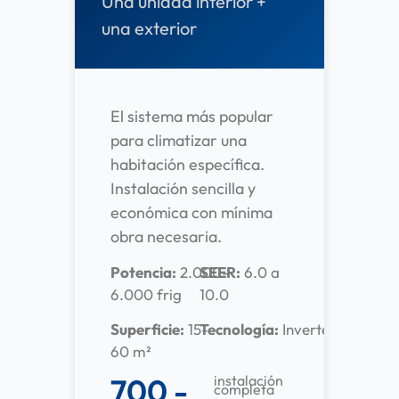
Una unidad interior +
una exterior
El sistema más popular
para climatizar una
habitación específica.
Instalación sencilla y
económica con mínima
obra necesaria.
Potencia:
2.000-
SEER:
6.0 a
6.000 frig
10.0
Superficie:
15-
Tecnología:
Inverter
60 m²
700 -
instalación
completa