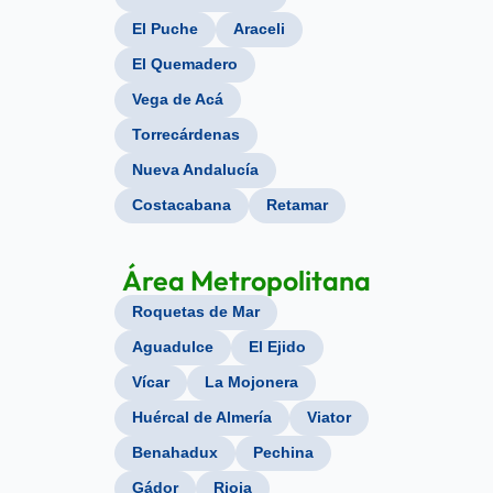
El Puche
Araceli
El Quemadero
Vega de Acá
Torrecárdenas
Nueva Andalucía
Costacabana
Retamar
Área Metropolitana
Roquetas de Mar
Aguadulce
El Ejido
Vícar
La Mojonera
Huércal de Almería
Viator
Benahadux
Pechina
Gádor
Rioja