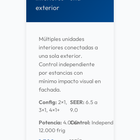
exterior
Múltiples unidades
interiores conectadas a
una sola exterior.
Control independiente
por estancias con
mínimo impacto visual en
fachada.
Config:
2×1,
SEER:
6.5 a
3×1, 4×1+
9.0
Potencia:
4.000-
Control:
Independiente
12.000 frig
según