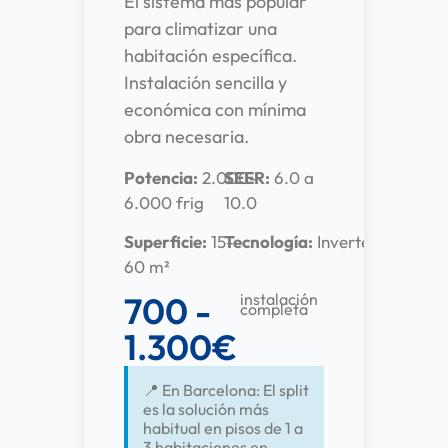
El sistema más popular
para climatizar una
habitación específica.
Instalación sencilla y
económica con mínima
obra necesaria.
Potencia:
2.000-
SEER:
6.0 a
6.000 frig
10.0
Superficie:
15-
Tecnología:
Inverter
60 m²
700 -
instalación
completa
1.300€
📍 En Barcelona: El split
es la solución más
habitual en pisos de 1 a
3 habitaciones en