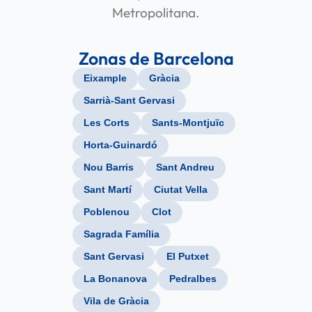
Metropolitana.
Zonas de Barcelona
Eixample
Gràcia
Sarrià-Sant Gervasi
Les Corts
Sants-Montjuïc
Horta-Guinardó
Nou Barris
Sant Andreu
Sant Martí
Ciutat Vella
Poblenou
Clot
Sagrada Família
Sant Gervasi
El Putxet
La Bonanova
Pedralbes
Vila de Gràcia