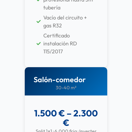
tubería
Vacío del circuito +
gas R32
Certificado
instalación RD
115/2017
Salón-comedor
30-40 m²
1.500 € – 2.300
€
Split 1×1 · 6.000 frig · Inverter