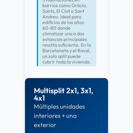
barrios como Gràcia,
Sants, El Clot o Sant
Andreu. Ideal para
edificios de los años
60-80 donde
climatizar una o dos
estancias principales
resulta suficiente. En la
Barceloneta y el Raval,
un solo split puede
cubrir toda la vivienda.
Multisplit 2x1, 3x1,
4x1
Múltiples unidades
interiores + una
exterior