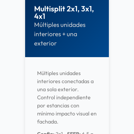
Multisplit 2x1, 3x1,
4x1
Múltiples unidades
interiores + una
exterior
Múltiples unidades
interiores conectadas a
una sola exterior.
Control independiente
por estancias con
mínimo impacto visual en
fachada.
Config:
2×1,
SEER:
6.5 a