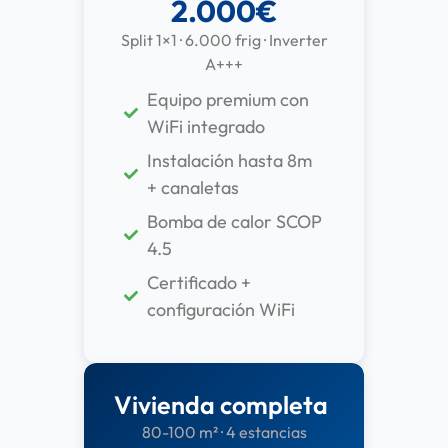
2.000€
Split 1×1 · 6.000 frig · Inverter
A+++
Equipo premium con
WiFi integrado
Instalación hasta 8m
+ canaletas
Bomba de calor SCOP
4.5
Certificado +
configuración WiFi
Vivienda completa
80-100 m² · 4 estancias