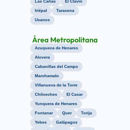
Las Cañas
El Clavín
Iriépal
Taracena
Usanos
Área Metropolitana
Azuqueca de Henares
Alovera
Cabanillas del Campo
Marchamalo
Villanueva de la Torre
Chiloeches
El Casar
Yunquera de Henares
Fontanar
Quer
Torija
Yebes
Galápagos