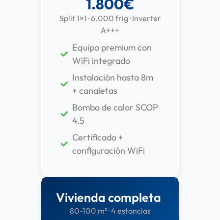
1.800€
Split 1×1 · 6.000 frig · Inverter
A+++
Equipo premium con
WiFi integrado
Instalación hasta 8m
+ canaletas
Bomba de calor SCOP
4.5
Certificado +
configuración WiFi
Vivienda completa
80-100 m² · 4 estancias