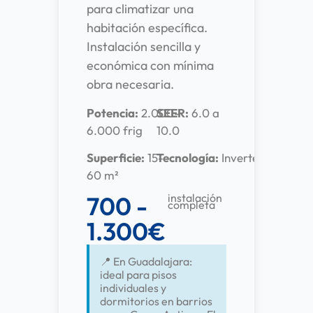
para climatizar una
habitación específica.
Instalación sencilla y
económica con mínima
obra necesaria.
Potencia:
2.000-
SEER:
6.0 a
6.000 frig
10.0
Superficie:
15-
Tecnología:
Inverter
60 m²
700 -
instalación
completa
1.300€
📍 En Guadalajara:
ideal para pisos
individuales y
dormitorios en barrios