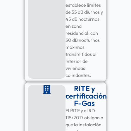
establece límites
de 55 dB diurnos y
45 dB nocturnos
en zona
residencial, con
30 dB nocturnos
máximos
transmitidos al
interior de
viviendas
colindantes.
RITE y
certificación
F-Gas
El RITE y el RD
115/2017 obligan a
que la instalación