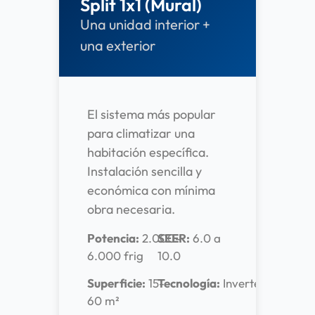
Split 1x1 (Mural)
Una unidad interior +
una exterior
El sistema más popular
para climatizar una
habitación específica.
Instalación sencilla y
económica con mínima
obra necesaria.
Potencia:
2.000-
SEER:
6.0 a
6.000 frig
10.0
Superficie:
15-
Tecnología:
Inverter
60 m²