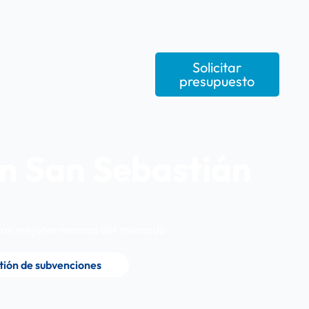
Solicitar
presupuesto
en San Sebastián
n las mejores marcas del mercado
tión de subvenciones