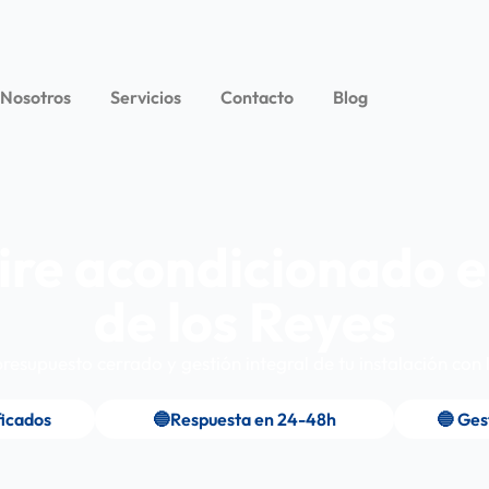
 Nosotros
Servicios
Contacto
Blog
aire acondicionado 
de los Reyes
esupuesto cerrado y gestión integral de tu instalación co
ficados
🔵Respuesta en 24-48h
🔵 Ges