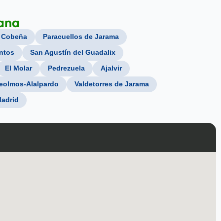
ana
Cobeña
Paracuellos de Jarama
ntos
San Agustín del Guadalix
El Molar
Pedrezuela
Ajalvir
eolmos-Alalpardo
Valdetorres de Jarama
adrid