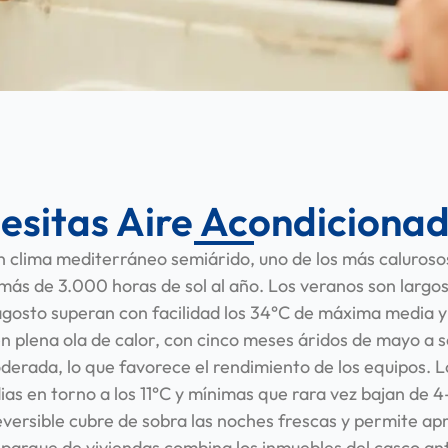
esitas Aire Acondiciona
n clima mediterráneo semiárido, uno de los más caluroso
más de 3.000 horas de sol al año. Los veranos son largos
y agosto superan con facilidad los 34°C de máxima media y
 plena ola de calor, con cinco meses áridos de mayo a 
rada, lo que favorece el rendimiento de los equipos. L
as en torno a los 11°C y mínimas que rara vez bajan de 4
versible cubre de sobra las noches frescas y permite ap
l parque de viviendas combina los inmuebles del casco anti