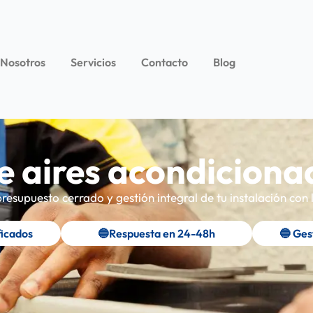
 Nosotros
Servicios
Contacto
Blog
de aires acondiciona
esupuesto cerrado y gestión integral de tu instalación co
ficados
🔵Respuesta en 24-48h
🔵 Ges