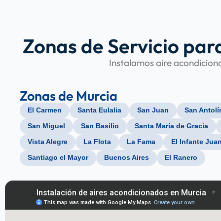
Zonas de Servicio par
Instalamos aire acondiciona
Zonas de Murcia
El Carmen
Santa Eulalia
San Juan
San Antolí
San Miguel
San Basilio
Santa María de Gracia
Vista Alegre
La Flota
La Fama
El Infante Jua
Santiago el Mayor
Buenos Aires
El Ranero