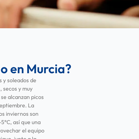
do en Murcia?
s y soleados de
, secos y muy
 se alcanzan picos
septiembre. La
os inviernos son
-5°C, así que una
rovechar el equipo
guo, junto a la