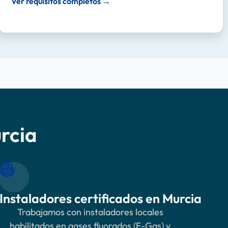
Ver requisitos completos →
urcia
👷
Instaladores certificados en Murcia
Trabajamos con instaladores locales
habilitados en gases fluorados (F-Gas) y