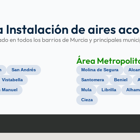
a Instalación de aires ac
do en todos los barrios de Murcia y principales munic
Área Metropolit
n
San Andrés
Molina de Segura
Alcan
Vistabella
Santomera
Beniel
A
n Manuel
Mula
Librilla
Alham
Cieza