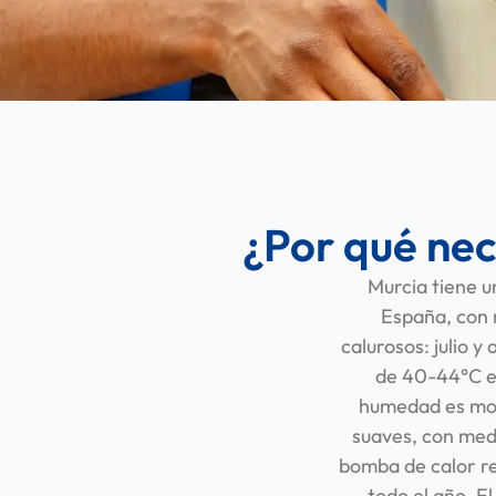
¿Por qué nec
Murcia tiene u
España, con 
calurosos: julio 
de 40-44°C en
humedad es mode
suaves, con medi
bomba de calor re
todo el año. E