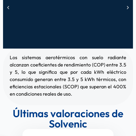
Paso 1
Los sistemas aerotérmicos con suelo radiante
Paso 1: La unidad exterior de la aerotermia extrae
alcanzan coeficientes de rendimiento (COP) entre 3.5
energía térmica del aire ambiente (incluso a
y 5, lo que significa que por cada kWh eléctrico
temperaturas bajo cero) mediante el evaporador y el
consumido generan entre 3.5 y 5 kWh térmicos, con
compresor
eficiencias estacionales (SCOP) que superan el 400%
en condiciones reales de uso.
Últimas valoraciones de
Solvenic