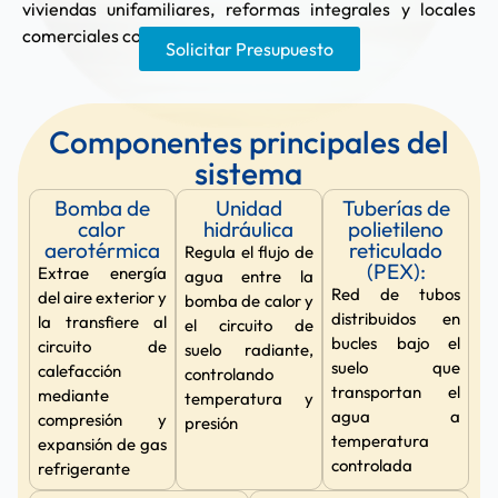
viviendas unifamiliares, reformas integrales y locales
comerciales con alta demanda de confort.
Solicitar Presupuesto
Componentes principales del
sistema
Bomba de
Unidad
Tuberías de
calor
hidráulica
polietileno
aerotérmica
reticulado
Regula el flujo de
(PEX):
Extrae energía
agua entre la
Red de tubos
del aire exterior y
bomba de calor y
distribuidos en
la transfiere al
el circuito de
bucles bajo el
circuito de
suelo radiante,
suelo que
calefacción
controlando
transportan el
mediante
temperatura y
agua a
compresión y
presión
temperatura
expansión de gas
controlada
refrigerante