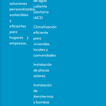
de agua
soluciones
caliente
personalizadas,
sanitaria
sostenibles
(ACS)
y
eficientes
Climatización
para
eficiente
hogares y
para
empresas.
viviendas,
locales y
comunidades
Instalación
de placas
solares
Instalación
de
Aerotermia
y bombas