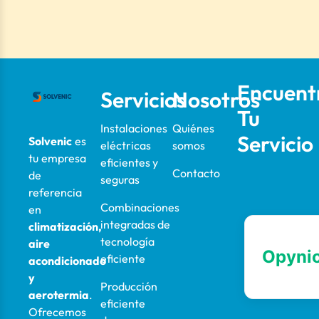
Encuent
Servicios
Nosotros
Tu
Instalaciones
Quiénes
Servicio
Solvenic
es
eléctricas
somos
tu empresa
eficientes y
Contacto
de
seguras
referencia
Combinaciones
en
integradas de
climatización,
tecnología
aire
eficiente
acondicionado
y
Producción
aerotermia
.
eficiente
Ofrecemos